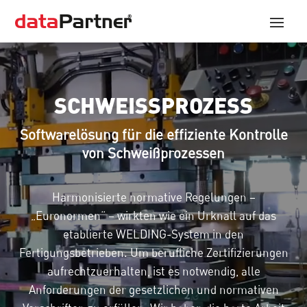
Video
Player
SCHWEISSPROZESS
Softwarelösung für die effiziente Kontrolle
von Schweißprozessen
Harmonisierte normative Regelungen –
„Euronormen“ – wirkten wie ein Urknall auf das
etablierte WELDING-System in den
Fertigungsbetrieben. Um berufliche Zertifizierungen
aufrechtzuerhalten, ist es notwendig, alle
Anforderungen der gesetzlichen und normativen